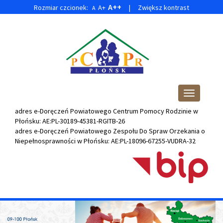
A++
Rozmiar czcionek:
A+
|
Zwiększ kontrast
A
Przejdź
Przejdź
do
do
głównej
wyszukiwarki
treści
Przełącz
nawigację
adres e-Doręczeń Powiatowego Centrum Pomocy Rodzinie w
Płońsku: AE:PL-30189-45381-RGITB-26
adres e-Doręczeń
Powiatowego Zespołu Do Spraw Orzekania o
Niepełnosprawności w Płońsku
: AE:PL-18096-67255-VUDRA-32