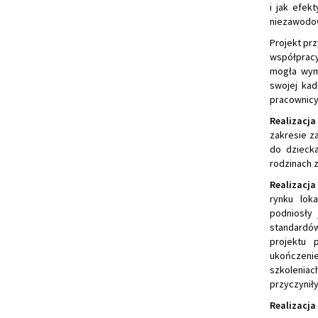
i jak efek
niezawodow
Projekt prz
współpracy
mogła wymi
swojej kad
pracownicy
Realizacja
zakresie z
do dzieck
rodzinach z
Realizacja
rynku lok
podniosły 
standardów
projektu 
ukończenie
szkolenia
przyczyniły
Realizacja