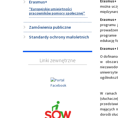
Erasmus+
Erasmus+
można uczy
"Europejskie umiejętności
międzynaro
pracowników pomocy społecznej"
Erasmus+
t
programu j
Zamówienia publiczne
prowadzeni
programie 
Standardy ochrony małoletnich
edukację f
Erasmus+ E
O dofinans
Linki zewnętrzne
w obszarz
niezawodo
uniwersyt
ogólnokszta
W ramach 
(słuchacz
przedstawi
mających n
dorośli sł