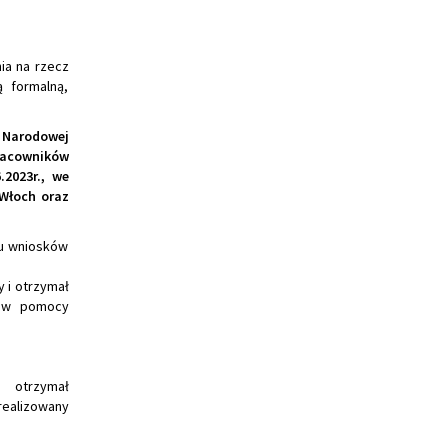
nia na rzecz
 formalną,
 Narodowej
pracowników
.2023r., we
 Włoch oraz
su wniosków
 i otrzymał
ików pomocy
” otrzymał
realizowany