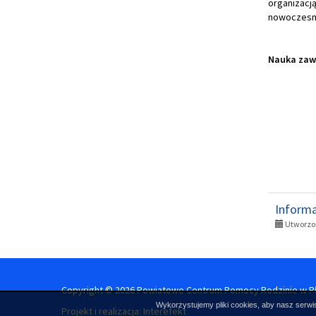
organizac
nowoczesny
Nauka zaws
Inform
Utworzon
Copyright © 2026 Powiatowe Centrum Pomocy Rodzinie w P
Wykorzystujemy pliki cookies, aby nasz serwis
Projekt i realizacja:
Interefekt