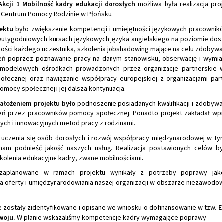
Akcji 1 Mobilność kadry edukacji dorosłych
możliwa była realizacja pro
Centrum Pomocy Rodzinie w Płońsku.
jektu
było zwiększenie kompetencji i umiejętności językowych pracowni
wutygodniowych kursach językowych języka angielskiego na poziomie d
ności każdego uczestnika, szkolenia jobshadowing mające na celu zdobyw
ń poprzez poznawanie pracy na danym stanowisku, obserwację i wymi
 modelowych ośrodkach prowadzonych przez organizacje partnerskie 
łecznej oraz nawiązanie współpracy europejskiej z organizacjami par
mocy społecznej i jej dalsza kontynuacja.
ałożeniem projektu było
podnoszenie posiadanych kwalifikacji i zdobyw
ń przez pracowników pomocy społecznej. Ponadto projekt zakładał w
ch i innowacyjnych metod pracy z rodzinami.
 uczenia się osób dorosłych i rozwój współpracy międzynarodowej w t
nam podnieść jakość naszych usług. Realizacja postawionych celów b
kolenia edukacyjne kadry, zwane mobilnościami
.
 zaplanowane w ramach projektu wynikały z potrzeby poprawy jako
a oferty i umiędzynarodowiania naszej organizacji w obszarze niezawodow
e zostały zidentyfikowane i opisane we wniosku o dofinansowanie w tzw.
E
woju.
W planie wskazaliśmy kompetencje kadry wymagające poprawy