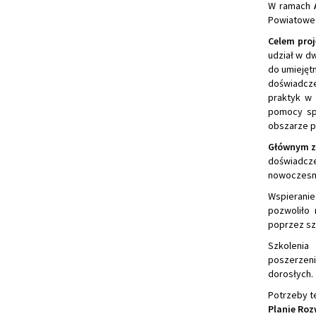
W ramach
Powiatowe 
Celem pro
udział w d
do umiejęt
doświadcze
praktyk w
pomocy spo
obszarze po
Głównym z
doświadcze
nowoczesny
Wspieranie
pozwoliło 
poprzez sz
Szkolenia
poszerzeni
dorosłych.
Potrzeby t
Planie Roz