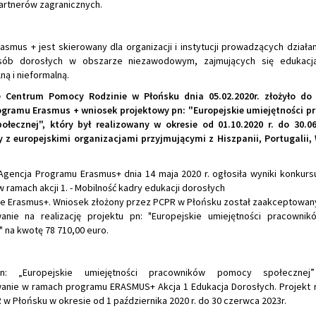
artnerów zagranicznych.
smus + jest skierowany dla organizacji i instytucji prowadzących działa
sób dorosłych w obszarze niezawodowym, zajmujących się edukacją
ą i nieformalną.
 Centrum Pomocy Rodzinie w Płońsku dnia 05.02.2020r. złożyło do
ogramu Erasmus + wniosek projektowy pn: "Europejskie umiejętności 
ołecznej",
który był realizowany w okresie od 01.10.2020 r. do 30.06
 z europejskimi organizacjami przyjmującymi z Hiszpanii, Portugalii,
gencja Programu Erasmus+ dnia 14 maja 2020 r. ogłosiła wyniki konkur
 ramach akcji 1. - Mobilność kadry edukacji dorosłych
e Erasmus+. Wniosek złożony przez PCPR w Płońsku został zaakceptowany
anie na realizację projektu pn: "Europejskie umiejętności pracown
 na kwotę 78 710,00 euro.
n: „Europejskie umiejętności pracowników pomocy społecznej
anie w ramach programu ERASMUS+ Akcja 1 Edukacja Dorosłych. Projekt 
w Płońsku w okresie od 1 października 2020 r. do 30 czerwca 2023r.