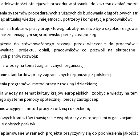
ji adekwatności istniejących procedur w stosunku do zakresu działań mery
enia systemów proceduralnych służących do budowania długofalowych str
jąc aktualną wiedzę, umiejętności, potrzeby i kompetycje pracowników;
iania struktur w pracy projektowej, tak aby możliwe było szybkie reagowa
nie zmieniającym się środowisku pieczy zastępczej;
dążenia do zrównoważonego rozwoju przez włączenie do procesów z
waluacji projektu, opinii, pracowników co pozwoli na skuteczne
nych planów rozwoju;
ia wiedzy na temat zagranicznych organizacji;
nie standardów pracy zagranicznych organizacji z polskimi;
enia programów i metod pracy z rodziną i dzieckiem;
ia wiedzy na temat kultury krajów europejskich i zdobycie wiedzy na tema
ego systemu pomocy społecznej i pieczy zastępczej;
nnowacyjnych metod pracy z rodziną i dzieckiem;
nowych kontaktów i nawiązanie współpracy z europejskimi organizacjami
ie dobrych praktyk.
 zaplanowane w ramach projektu
przyczyniły się do podniesienia jakości