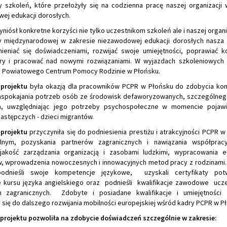
ty szkoleń, które przełożyły się na codzienna pracę naszej organizacji
ej edukacji dorosłych.
yniósł konkretne korzyści nie tylko uczestnikom szkoleń ale i naszej organiz
 międzynarodowej w zakresie niezawodowej edukacji dorosłych nasza 
eniać się doświadczeniami, rozwijać swoje umiejętności, poprawiać 
ry i pracować nad nowymi rozwiązaniami. W wyjazdach szkoleniowych b
 Powiatowego Centrum Pomocy Rodzinie w Płońsku.
 projektu
była okazją dla pracowników PCPR w Płońsku do zdobycia ko
aspokajania potrzeb osób ze środowisk defaworyzowanych, szczególneg
a, uwzględniając jego potrzeby psychospołeczne w momencie pojawi
astępczych - dzieci migrantów.
 projektu
przyczyniła się do podniesienia prestiżu i atrakcyjności PCPR w
alnym, pozyskania partnerów zagranicznych i nawiązania współpracy.
jakość zarządzania organizacją i zasobami ludzkimi, wypracowania e
, wprowadzenia nowoczesnych i innowacyjnych metod pracy z rodzinami.
podnieśli swoje kompetencje językowe, uzyskali certyfikaty potw
 kursu języka angielskiego oraz podnieśli kwalifikacje zawodowe ucz
ch zagranicznych. Zdobyte i posiadane kwalifikacje i umiejętności
 się do dalszego rozwijania mobilności europejskiej wśród kadry PCPR w P
 projektu pozwoliła na zdobycie doświadczeń szczególnie w zakresie: