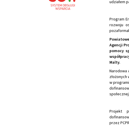
udziałem p
Program Era
rozwoju o
pozaformaln
Powiatowe
Agencji Pr
pomocy sp
współpracy
Malty.
Narodowa A
złożonych w
w programi
dofinansow
społecznej"
Projekt p
dofinansow
przez PCPR 