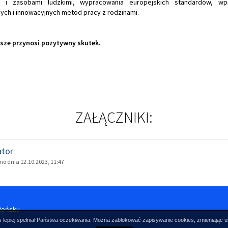
ją i zasobami ludzkimi, wypracowania europejskich standardów, wp
ch i innowacyjnych metod pracy z rodzinami.
ze przynosi pozytywny skutek.
ZAŁĄCZNIKI:
ator
o dnia 12.10.2023, 11:47
łońsku
 lepiej spełniał Państwa oczekiwania. Można zablokować zapisywanie cookies, zmieniając u