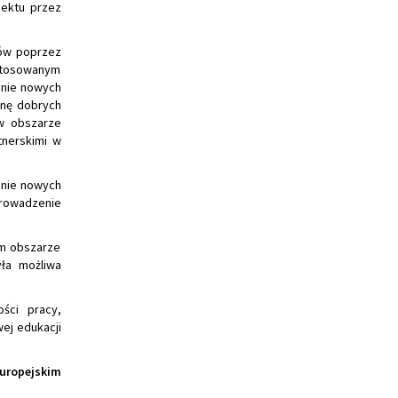
jektu przez
ków poprzez
ostosowanym
anie nowych
anę dobrych
w obszarze
tnerskimi w
anie nowych
prowadzenie
ym obszarze
yła możliwa
ści pracy,
ej edukacji
uropejskim