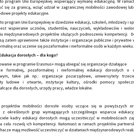
to program Unii Europejskiej wspierający wymianę edukacyjną. W rama
ć się za granicą, wziąć udział w zagranicznej mobilności zawodowej lub
dowe projekty edukacyjne.
o program Unii Europejskiej w dziedzinie edukacji, szkoleń, młodzieży i s
est wspieranie uczniów, studentów, nauczycieli, wykładowców i wolo
u międzynarodowych projektów służących podnoszeniu kompetencji. D
są zatem uprawnione także instytucje i organizacje publiczne i prywatne 
ormalną oraz uczenie się pozaformalne i nieformalne osób w każdym wieku.
dukacja dorosłych – dla kogo?
owanie w programie Erasmus+ mogą ubiegać się organizacje działające
e formalnej, pozaformalnej i nieformalnej edukacji dorosłych o c
wym, takie jak np.: organizacje pozarządowe, uniwersytety trzeci
ety ludowe i otwarte, instytucje kultury, ośrodki pomocy społeczn
łcące dla dorosłych, urzędy pracy, władze lokalne.
projektów mobilności dorosłe osoby uczące się w powyższych org
e) z określonych grup wymagających szczególnego wsparcia edukacy
ciele kadry edukacji dorosłych mogą uczestniczyć w mobilnościach za
a celu rozwój ich kompetencji. Natomiast w ramach projektów partnersk
uchacze mają możliwość uczestniczyć w działaniach międzynarodowych real