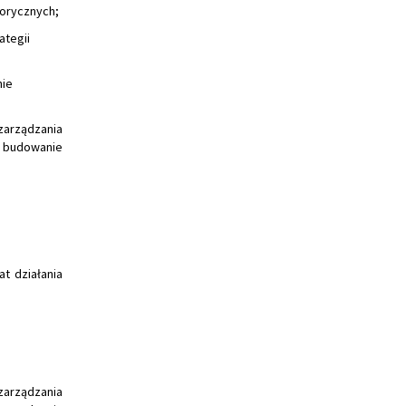
torycznych;
ategii
nie
arządzania
 budowanie
t działania
 zarządzania