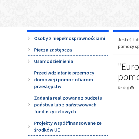
Menu
Osoby z niepełnosprawnościami
Jesteś tut
boczne
pomocy sp
Piecza zastępcza
Usamodzielnienia
"Euro
Przeciwdziałanie przemocy
pomo
domowej i pomoc ofiarom
przestępstw
Drukuj
Zadania realizowane z budżetu
państwa lub z państwowych
funduszy celowych
Projekty współfinansowane ze
środków UE