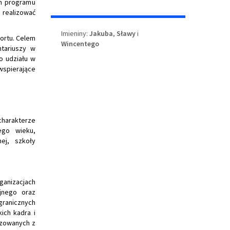
ch programu
 realizować
Imieniny
Imieniny:
Jakuba
,
Sławy
i
portu. Celem
Wincentego
ntariuszy w
o udziału w
wspierające
harakterze
ego wieku,
ej, szkoły
anizacjach
jnego oraz
granicznych
ich kadra i
izowanych z