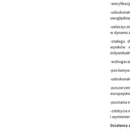
-weryfikac
-udoskonal
uwzględnia
-uelastyczn
w dynamicz
-stałego 
wyników e
indywidual
-wzbogacan
-porównywa
-udoskonal
-poszerzen
europejski
-poznania i
-zdobycia 
i wymienien
Działania