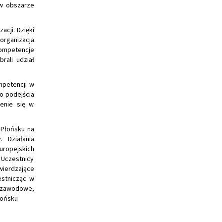
 w obszarze
acji. Dzięki
organizacja
kompetencje
rali udział
mpetencji w
o podejścia
enie się w
 Płońsku na
 Działania
uropejskich
 Uczestnicy
ierdzające
estnicząc w
 zawodowe,
łońsku