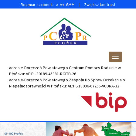
A++
Rozmiar czcionek:
A+
|
Zwiększ kontrast
A
Przejdź
Przejdź
do
do
głównej
wyszukiwarki
treści
Przełącz
nawigację
adres e-Doręczeń Powiatowego Centrum Pomocy Rodzinie w
Płońsku: AE:PL-30189-45381-RGITB-26
adres e-Doręczeń
Powiatowego Zespołu Do Spraw Orzekania o
Niepełnosprawności w Płońsku
: AE:PL-18096-67255-VUDRA-32